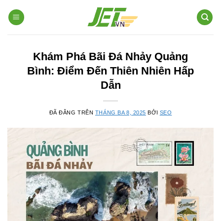
Chuyển
đến
nội
dung
Khám Phá Bãi Đá Nhảy Quảng
Bình: Điểm Đến Thiên Nhiên Hấp
Dẫn
ĐÃ ĐĂNG TRÊN
THÁNG BA 8, 2025
BỞI
SEO