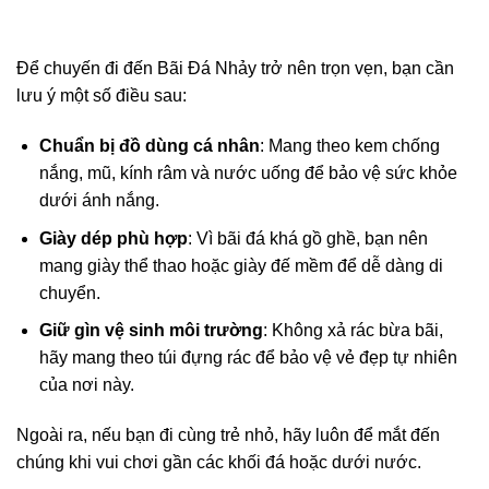
Để chuyến đi đến Bãi Đá Nhảy trở nên trọn vẹn, bạn cần
lưu ý một số điều sau:
Chuẩn bị đồ dùng cá nhân
: Mang theo kem chống
nắng, mũ, kính râm và nước uống để bảo vệ sức khỏe
dưới ánh nắng.
Giày dép phù hợp
: Vì bãi đá khá gồ ghề, bạn nên
mang giày thể thao hoặc giày đế mềm để dễ dàng di
chuyển.
Giữ gìn vệ sinh môi trường
: Không xả rác bừa bãi,
hãy mang theo túi đựng rác để bảo vệ vẻ đẹp tự nhiên
của nơi này.
Ngoài ra, nếu bạn đi cùng trẻ nhỏ, hãy luôn để mắt đến
chúng khi vui chơi gần các khối đá hoặc dưới nước.