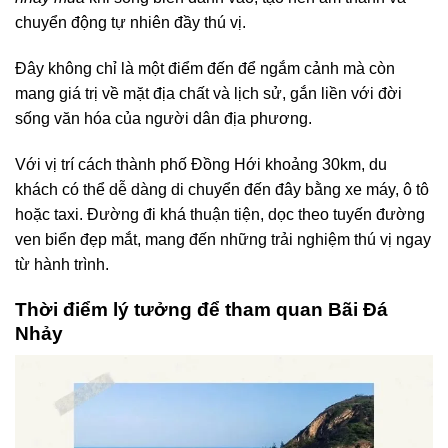
chuyển động tự nhiên đầy thú vị.
Đây không chỉ là một điểm đến để ngắm cảnh mà còn
mang giá trị về mặt địa chất và lịch sử, gắn liền với đời
sống văn hóa của người dân địa phương.
Với vị trí cách thành phố Đồng Hới khoảng 30km, du
khách có thể dễ dàng di chuyển đến đây bằng xe máy, ô tô
hoặc taxi. Đường đi khá thuận tiện, dọc theo tuyến đường
ven biển đẹp mắt, mang đến những trải nghiệm thú vị ngay
từ hành trình.
Thời điểm lý tưởng để tham quan Bãi Đá
Nhảy