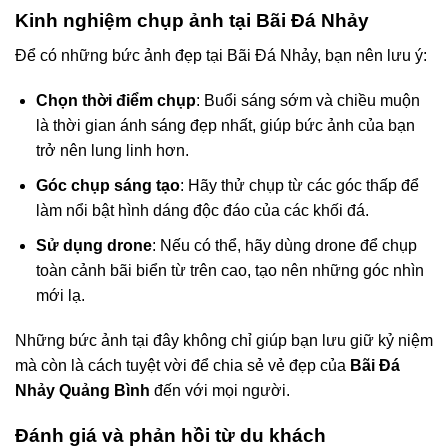
Kinh nghiệm chụp ảnh tại Bãi Đá Nhảy
Để có những bức ảnh đẹp tại Bãi Đá Nhảy, bạn nên lưu ý:
Chọn thời điểm chụp
: Buổi sáng sớm và chiều muộn
là thời gian ánh sáng đẹp nhất, giúp bức ảnh của bạn
trở nên lung linh hơn.
Góc chụp sáng tạo
: Hãy thử chụp từ các góc thấp để
làm nổi bật hình dáng độc đáo của các khối đá.
Sử dụng drone
: Nếu có thể, hãy dùng drone để chụp
toàn cảnh bãi biển từ trên cao, tạo nên những góc nhìn
mới lạ.
Những bức ảnh tại đây không chỉ giúp bạn lưu giữ kỷ niệm
mà còn là cách tuyệt vời để chia sẻ vẻ đẹp của
Bãi Đá
Nhảy Quảng Bình
đến với mọi người.
Đánh giá và phản hồi từ du khách