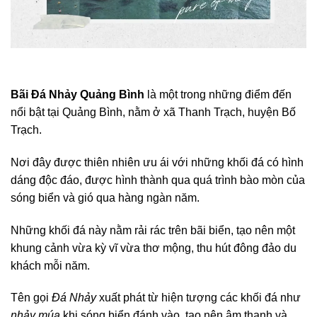
Bãi Đá Nhảy Quảng Bình
là một trong những điểm đến
nổi bật tại Quảng Bình, nằm ở xã Thanh Trạch, huyện Bố
Trạch.
Nơi đây được thiên nhiên ưu ái với những khối đá có hình
dáng độc đáo, được hình thành qua quá trình bào mòn của
sóng biển và gió qua hàng ngàn năm.
Những khối đá này nằm rải rác trên bãi biển, tạo nên một
khung cảnh vừa kỳ vĩ vừa thơ mộng, thu hút đông đảo du
khách mỗi năm.
Tên gọi
Đá Nhảy
xuất phát từ hiện tượng các khối đá như
nhảy múa
khi sóng biển đánh vào, tạo nên âm thanh và