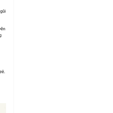
 gũi
yên
g
rẻ.