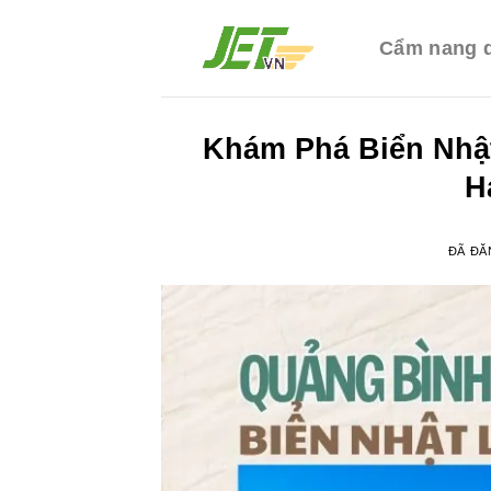
Chuyển
đến
Cẩm nang d
nội
dung
Khám Phá Biển Nhậ
H
ĐÃ ĐĂ