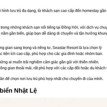
i hình lưu trú đa dạng, từ khách sạn cao cấp đến homestay gần
t trong những khách sạn nổi tiếng tại Đồng Hới, với dịch vụ chu
ạn nằm gần biển, giúp bạn dễ dàng di chuyển và tận hưởng khun
ng gian sang trọng và riêng tư, Seastar Resort là lựa chọn lý
ác tiện ích cao cấp, phù hợp cho các gia đình hoặc nhóm bạn.
ững ai muốn trải nghiệm cảm giác gần gũi với thiên nhiên.
ông gian thoải mái, rất phù hợp với các cặp đôi hoặc du khách t
n để chọn nơi lưu trú phù hợp nhất cho chuyến đi của mình.
 biển Nhật Lệ