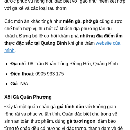
được phục vụ nóng hổi, đặc biệt với gạo nhừ mềm kết hợp
với gà xé và các loại rau thơm.
Các món ăn khác từ gà như
miến gà, phở gà
cũng được
chế biến hợp vị, thu hút cả khách địa phương lẫn du
khách. Đừng bỏ lỡ cơ hội khám phá
những địa điểm ẩm
thực đặc sắc tại Quảng Bình
khi ghé thăm
website của
mình
.
Địa chỉ:
08 Trần Nhân Tông, Đồng Hới, Quảng Bình
Điện thoại:
0905 933 175
Giá:
N/A
Xôi Gà Quân Phượng
Đây là một quán cháo gà
giá bình dân
với không gian
rộng rãi và phục vụ tận tình. Quán đặc biệt chú trọng vệ
sinh an toàn thực phẩm, dùng
gà tươi ngon
, đảm bảo
từng tô cháo đều có hương vị đặc trưng, thanh đạm và dễ