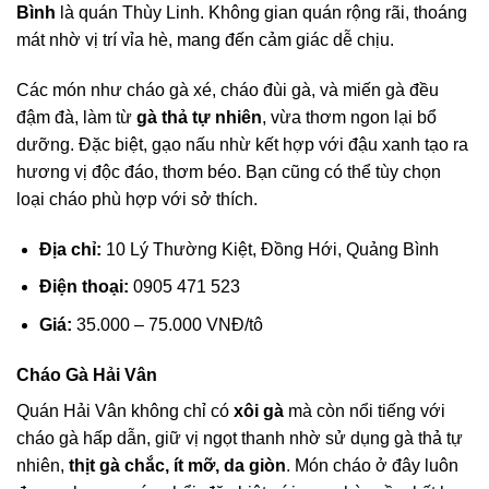
Bình
là quán Thùy Linh. Không gian quán rộng rãi, thoáng
mát nhờ vị trí vỉa hè, mang đến cảm giác dễ chịu.
Các món như cháo gà xé, cháo đùi gà, và miến gà đều
đậm đà, làm từ
gà thả tự nhiên
, vừa thơm ngon lại bổ
dưỡng. Đặc biệt, gạo nấu nhừ kết hợp với đậu xanh tạo ra
hương vị độc đáo, thơm béo. Bạn cũng có thể tùy chọn
loại cháo phù hợp với sở thích.
Địa chỉ:
10 Lý Thường Kiệt, Đồng Hới, Quảng Bình
Điện thoại:
0905 471 523
Giá:
35.000 – 75.000 VNĐ/tô
Cháo Gà Hải Vân
Quán Hải Vân không chỉ có
xôi gà
mà còn nổi tiếng với
cháo gà hấp dẫn, giữ vị ngọt thanh nhờ sử dụng gà thả tự
nhiên,
thịt gà chắc, ít mỡ, da giòn
. Món cháo ở đây luôn